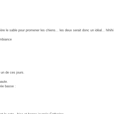
réfère le sable pour promener les chiens... les deux serait donc un idéal... hihihi
'ambiance
 un de ces jours.
haute.
rée basse :